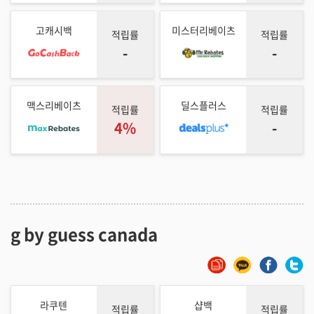
고캐시백
미스터리베이츠
적립률
적립률
-
-
맥스리베이츠
딜스플러스
적립률
적립률
4%
-
g by guess canada
라쿠텐
샵백
적립률
적립률