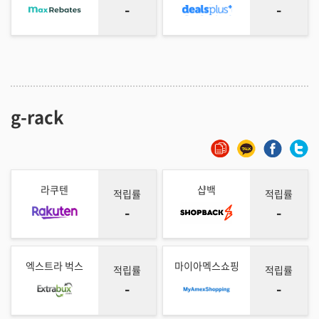
-
-
g-rack
라쿠텐
샵백
적립률
적립률
-
-
엑스트라 벅스
마이아멕스쇼핑
적립률
적립률
-
-