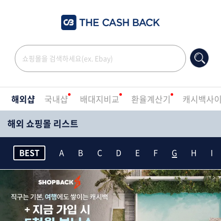
해외샵
국내샵
배대지비교
환율계산기
캐시백사
해외 쇼핑몰 리스트
BEST
A
B
C
D
E
F
G
H
I