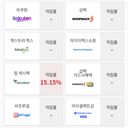
라쿠텐
샵백
적립률
적립률
-
-
엑스트라 벅스
마이아멕스쇼핑
적립률
적립률
-
-
샵백
탑 캐시백
적립률
적립률
카드사혜택
15.15%
-
비프루걸
마이셀렉트샵
적립률
적립률
-
-