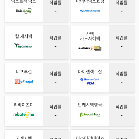
엑스트라 벅스
마이아멕스쇼핑
적립률
적립률
-
-
샵백
탑 캐시백
적립률
적립률
카드사혜택
-
-
비프루걸
마이셀렉트샵
적립률
적립률
-
-
리베이츠미
탑캐시백영국
적립률
적립률
-
-
고캐시백
미스터리베이츠