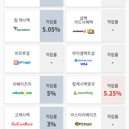
샵백
탑 캐시백
적립률
적립률
카드사혜택
5.05%
-
비프루걸
마이셀렉트샵
적립률
적립률
-
-
리베이츠미
탑캐시백영국
적립률
적립률
5%
5.25%
고캐시백
미스터리베이츠
적립률
적립률
3%
-