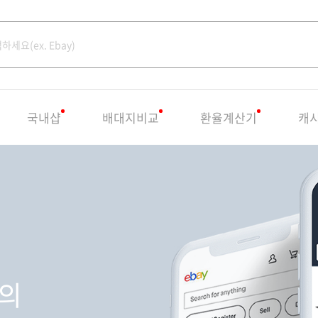
국내샵
배대지비교
환율계산기
캐
고의