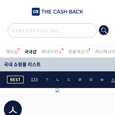
해외샵
국내샵
배대지비교
환율계산기
캐시백사
국내 쇼핑몰 리스트
BEST
123
ㄱ
ㄴ
ㄷ
ㄹ
ㅁ
ㅂ
ㅅ
ㅅ